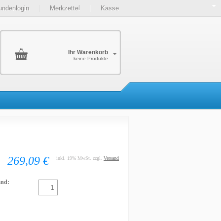
undenlogin
Merkzettel
Kasse
Ihr Warenkorb
keine Produkte
269,09 €
inkl. 19% MwSt. zzgl.
Versand
and: