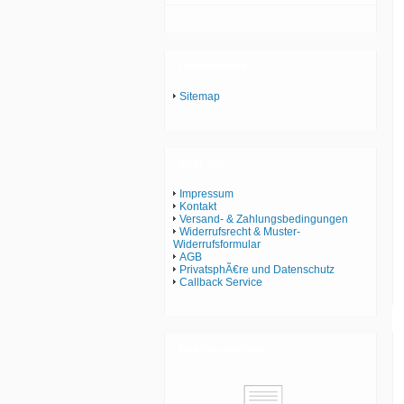
Informationen
Sitemap
Mehr über...
Impressum
Kontakt
Versand- & Zahlungsbedingungen
Widerrufsrecht & Muster-
Widerrufsformular
AGB
PrivatsphÃ€re und Datenschutz
Callback Service
Kundenrezensionen