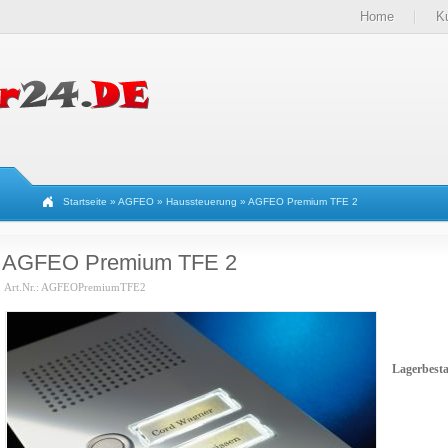
Home
K
Startseite
»
AGFEO
»
Haussteuerung
»
AGFEO Premium TFE 2
AGFEO Premium TFE 2
Art.Nr.: AGFEOPremiumTFE2
Lagerbest